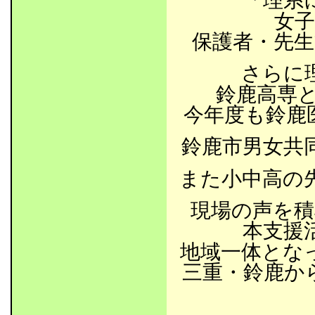
「理系
女
保護者・先
さらに
鈴鹿高専
今年度も鈴鹿
鈴鹿市男女共
また小中高の
現場の声を積
本支援
地域一体とな
三重・鈴鹿か