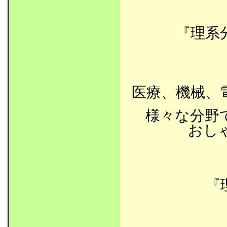
『理系
医療、機械、
様々な分野
おし
『