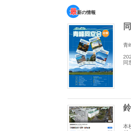
最
新の情報
同
青
2
同
鈴
本