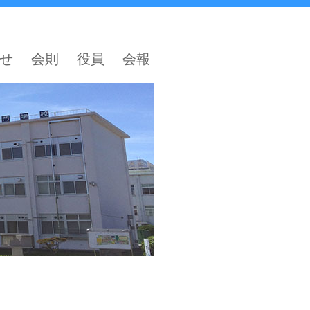
せ
会則
役員
会報