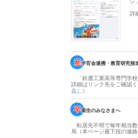
ジ
詳
産
学官金連携・教育研究推
「鈴鹿工業高等専門学校
詳細はリンク先をご確認
金）
）
卒
業生のみなさまへ
転居先不明で毎年相当数
局（本ページ最下段の連絡