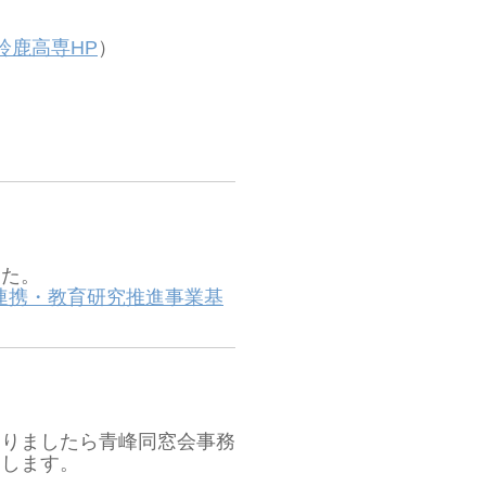
鈴鹿高専HP
）
した。
連携・教育研究推進事業基
りましたら青峰同窓会事務
たします。