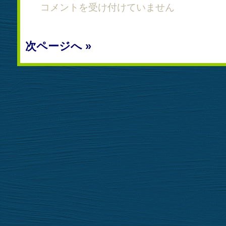
も
コメントを受け付けていません
の
づ
く
次ページへ »
り
体
験
教
室
2013
を
開
催
し
ま
し
た。
は