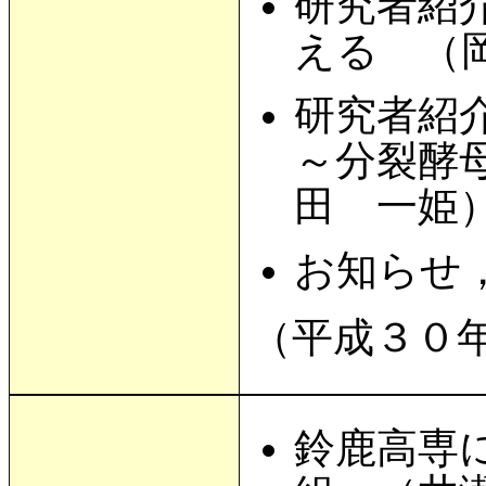
研究者紹
える （
研究者紹
～分裂酵
田 一姫
お知らせ
（平成３０
鈴鹿高専