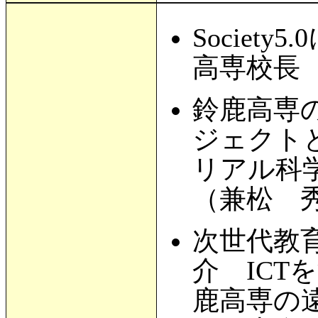
Societ
高専校長
鈴鹿高専の
ジェクト
リアル科
（兼松 
次世代教
介 IC
鹿高専の