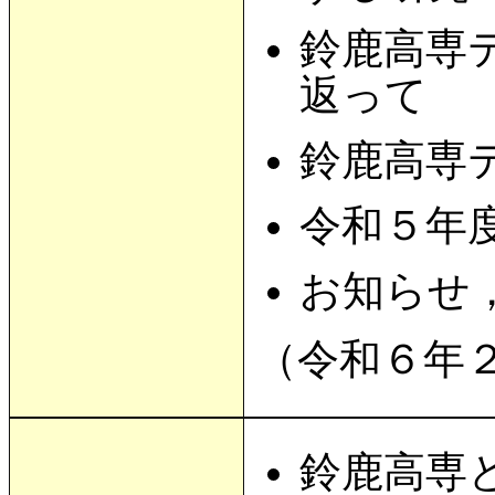
鈴鹿高専
返って （
鈴鹿高専
令和５年
お知らせ
（令和６年
鈴鹿高専