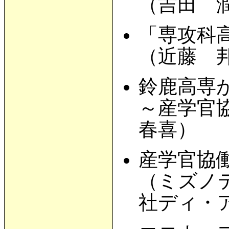
（吉田 
「専攻科
（近藤 
鈴鹿高専
～産学官
春喜）
産学官協
（ミズノ
社ディ・