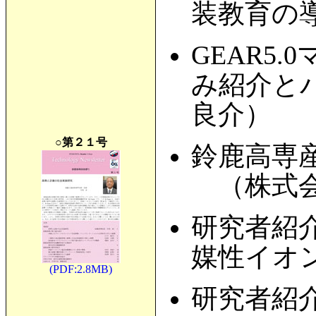
装教育の
GEAR5
み紹介と
良介）
○第２１号
鈴鹿高専
（株式会
研究者紹
媒性イオ
(PDF:2.8MB)
研究者紹