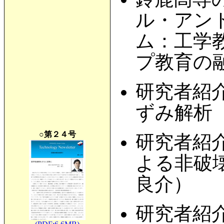
ル・アン
ム：工学
プ教育の
研究者紹
ずみ解析
○第２４号
研究者紹
よる非破
良介）
研究者紹