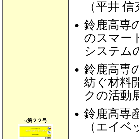
（平井 
鈴鹿高専
のスマー
システム
鈴鹿高専
紡ぐ材料
クの活動
鈴鹿高専
○第２２号
（エイベ