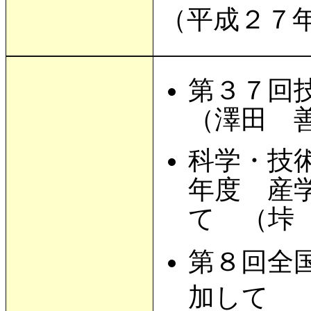
（平成２７
第３７回
（澤田 
科学・技
年度 産
て （垰
第８回全
加して 