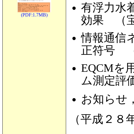
有浮力水
(PDF:1.7MB)
効果 （
情報通信
正符号 
EQCMを用
ム測定評
お知らせ
（平成２８