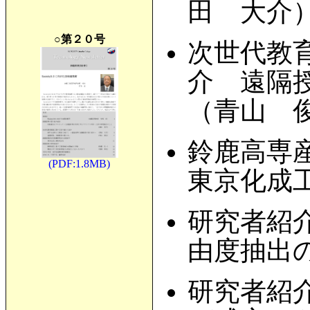
田 大介
○第２０号
次世代教
介 遠隔
（青山 
鈴鹿高専
(PDF:1.8MB)
東京化成
研究者紹
由度抽出
研究者紹