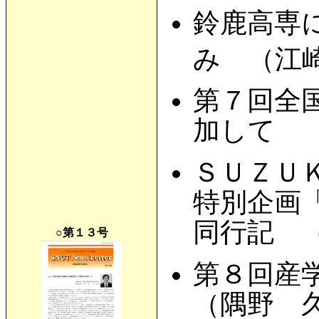
鈴鹿高専
み （江
第７回全
加して 
ＳＵＺＵ
特別企画
同行記 
○第１３号
第８回産
（隅野 