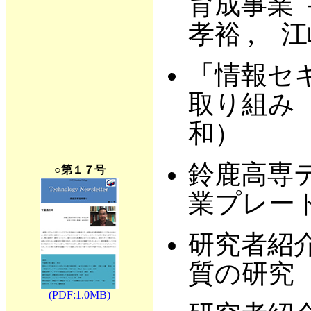
育成事業
孝裕 , 
「情報セ
取り組み 
和）
鈴鹿高専
○第１７号
業プレー
研究者紹
質の研究
(PDF:1.0MB)