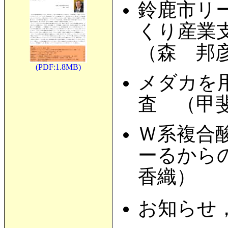
鈴鹿市リ
くり産業
（森 邦
(PDF:1.8MB)
メダカを
査 （甲
Ｗ系複合
ーるから
香織）
お知らせ