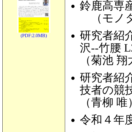
鈴鹿高専
（モノタ
研究者紹
(PDF:2.0MB)
沢--竹腰
（菊池 翔
研究者紹
技者の競
（青柳 唯
令和４年