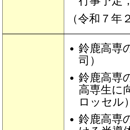
行事予定
（令和７年
鈴鹿高専
司）
鈴鹿高専
高専生に
ロッセル
鈴鹿高専