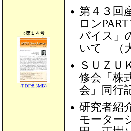
第４３回
ロンPAR
バイス」
○第１４号
いて （
ＳＵＺＵ
修会「株
(PDF:8.3MB)
会」同行
研究者紹
モーター