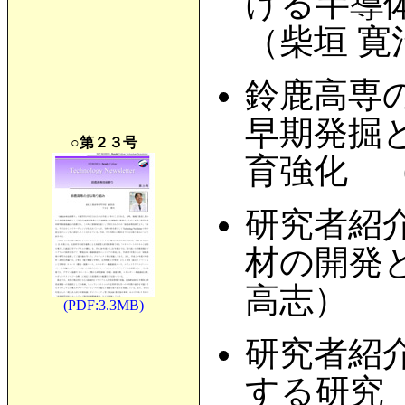
ける半導
（柴垣 寛
鈴鹿高専
早期発掘と
○第２３号
育強化 
研究者紹
材の開発
高志）
(PDF:3.3MB)
研究者紹
する研究