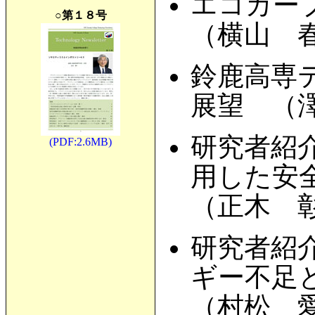
エコカー
○第１８号
（横山 
鈴鹿高専
展望 （
研究者紹
(PDF:2.6MB)
用した安
（正木 
研究者紹
ギー不足
（村松 