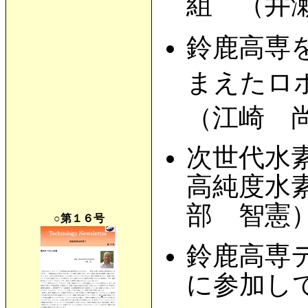
組 （井瀬
鈴鹿高専
まえたロ
（江崎 尚
次世代水
高純度水
部 智憲
○第１６号
鈴鹿高専テ
に参加し