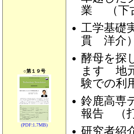
業 （下
工学基礎
貫 洋介
酵母を探
ます 地
○第１９号
験での利
鈴鹿高専
報告 （
(PDF:1.7MB)
研究者紹