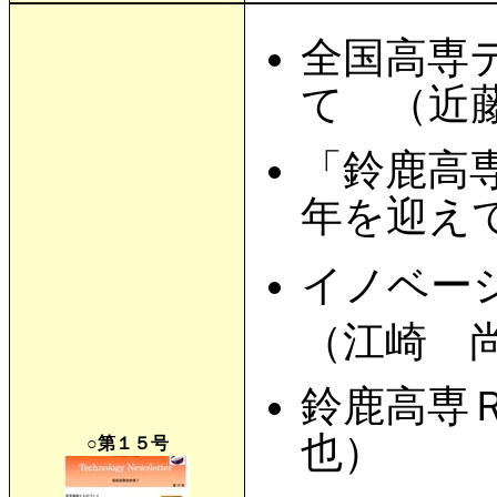
全国高専
て （近
「鈴鹿高
年を迎え
イノベー
（江崎 
鈴鹿高専
也）
○第１５号