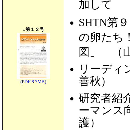
加して 
SHTN第
○第１２号
の卵たち
図」 （
リーディン
善秋）
(PDF:8.3MB)
研究者紹
ーマンス
護）