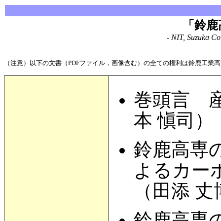
「鈴鹿
- NIT, Suzuka Co
（注意）以下の文書（PDFファイル，画像含む）の全ての権利は鈴鹿工業
巻頭言 
本 愼司）
鈴鹿高専
よるカー
（田添 丈
鈴鹿高専