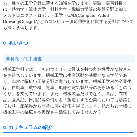
ら、種々の工学分野に関する知識を学びます。実験・実習科目で
は、熱力学・流体力学・材料力学・機械力学等の基盤分野に加え、
メカトロニクス・ロボット工学・CAD(Computer Aided
Drawing/Design)などのコンピュータ応用技術に関する分野について
も深く学習します。
あいさつ
学科長：白井 達也
機械工学科では、「ものづくり」に興味を持つ創造性豊かな皆さん
をお待ちしています。機械工学は生産活動の基盤となる学問であ
り、非常に幅広い工業分野に寄与しています。機械工学科の卒業生
は、自動車、航空機、電車、船舶や電気製品等のあらゆる「ものづ
くり」を支えています。また、機械製品だけでなく、食品、衣料
品、医薬品、日用品等の何かを「製造」する企業においても活躍し
ており、産業界から非常に高い評価を得ています。私たちと一緒に
機械工学の幅広さや奥深さを勉強してみませんか？
カリキュラムの紹介