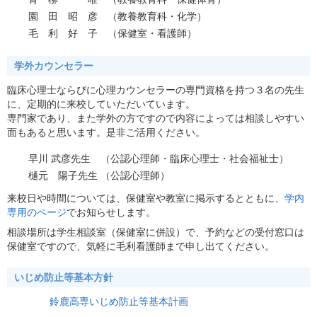
園 田 昭 彦 （教養教育科・化学）
毛 利 好 子 （保健室・看護師）
学外カウンセラー
臨床心理士ならびに心理カウンセラーの専門資格を持つ３名の先生
に、定期的に来校していただいています。
専門家であり、また学外の方ですので内容によっては相談しやすい
面もあると思います。是非ご活用ください。
早川 武彦先生 （公認心理師・臨床心理士・社会福祉士）
樋元 陽子先生 （公認心理師）
来校日や時間については、保健室や教室に掲示するとともに、
学内
専用のページ
でお知らせします。
相談場所は学生相談室（保健室に併設）で、予約などの受付窓口は
保健室ですので、気軽に毛利看護師まで申し出てください。
いじめ防止等基本方針
鈴鹿高専いじめ防止等基本計画