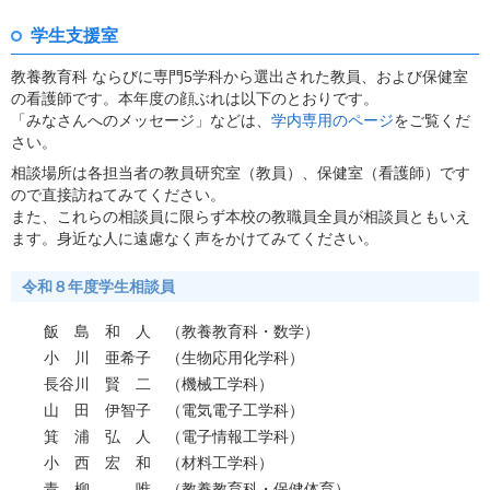
学生支援室
教養教育科 ならびに専門5学科から選出された教員、および保健室
の看護師です。本年度の顔ぶれは以下のとおりです。
「みなさんへのメッセージ」などは、
学内専用のページ
をご覧くだ
さい。
相談場所は各担当者の教員研究室（教員）、保健室（看護師）です
ので直接訪ねてみてください。
また、これらの相談員に限らず本校の教職員全員が相談員ともいえ
ます。身近な人に遠慮なく声をかけてみてください。
令和８年度学生相談員
飯 島 和 人 （教養教育科・数学）
小 川 亜希子 （生物応用化学科）
長谷川 賢 二 （機械工学科）
山 田 伊智子 （電気電子工学科）
箕 浦 弘 人 （電子情報工学科）
小 西 宏 和 （材料工学科）
青 柳 唯 （教養教育科・保健体育）