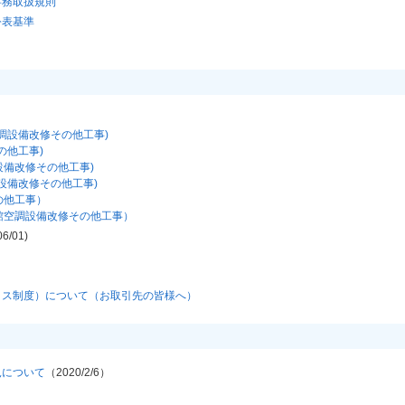
事務取扱規則
公表基準
調設備改修その他工事)
の他工事)
設備改修その他工事)
設備改修その他工事)
の他工事）
館空調設備改修その他工事）
06/01)
イス制度）について（お取引先の皆様へ）
見について
（2020/2/6）