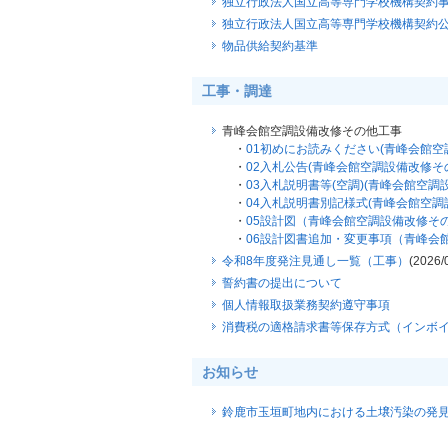
独立行政法人国立高等専門学校機構契約
独立行政法人国立高等専門学校機構契約
物品供給契約基準
工事・調達
青峰会館空調設備改修その他工事
・
01初めにお読みください(青峰会館空
・
02入札公告(青峰会館空調設備改修そ
・
03入札説明書等(空調)(青峰会館空調
・
04入札説明書別記様式(青峰会館空調
・
05設計図（青峰会館空調設備改修そ
・
06設計図書追加・変更事項（青峰会
令和8年度発注見通し一覧（工事）
(2026/
誓約書の提出について
個人情報取扱業務契約遵守事項
消費税の適格請求書等保存方式（インボ
お知らせ
鈴鹿市玉垣町地内における土壌汚染の発