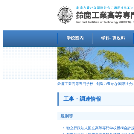
鈴鹿工業高等専門学校 - 創造力豊かな国際社
工事・調達情報
規則等
独立行政法人国立高等専門学校機構会計