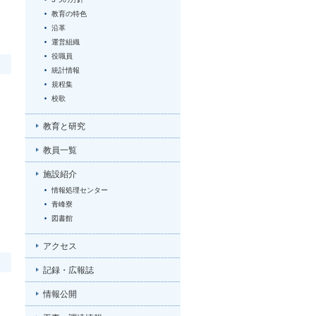
教育の特色
沿革
運営組織
役職員
統計情報
規程集
校歌
教育と研究
教員一覧
施設紹介
情報処理センター
青峰寮
図書館
アクセス
記録・広報誌
情報公開