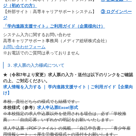
ジ（初めての方）
【外部サイト：高専キャリアサポートシステム】
③ ログインペー
ジ
「学内進路支援サイト」ご利用ガイド（企業様向け）
システム入力に関するお問い合わせ
高専キャリアサポート事務局（メディア総研株式会社）
お問い合わせフォーム
※お電話でのご質問は承っておりません
３. 求人票の入力
様式
について
★（令和7年より変更）求人票の入力・送付は以下のリンクをご確認
の上、ご対応ください。
求人情報を入力する ｜ 学内進路支援サイト｜ご利用ガイド【企業向
け】
本校、貴社どちらの様式でも結構です。
本校様式（参考）
求人申込票Excel形式
※本校指定の求人申込票以外を使用される場合は、必ず「学校推
薦」・「自由応募」いずれかの明記をお願いいたします。
求人申込票（PDFファイル）の掲載、「自己申告書」、「青少年雇
用情報シート」＜厚生労働省様式＞の添付をお願いします。