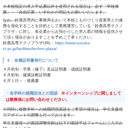
※本校指定の求人申込票以外を使用される場合は、必ず「学校推
薦」・「自由応募」いずれかの明記をお願いいたします。
なお、
鈴鹿高専内に事務局をおいて本校とものづくり産業界との連
携を強化することを目的として業務運営している「鈴鹿高専テクノ
プラザ」に対し、各企業からお預かりした求人票の情報を提供させ
て頂く場合がありますことを予めご了承ください。
鈴鹿高専テクノプラザURL：
https://www.suzuka-
ct.ac.jp/facilities/techno-plaza/
４．各種証明書発行について
４月初旬：卒業（修了）見込証明書・成績証明書
６月初旬：健康診断証明書
６月１日～：推薦書
・各学科の就職担当との面談
※インターンシップに関しまして
は教務係にお問い合わせください。
※同時に複数学科への就職関係面談をご希望の場合は、学生支援係
でアポイントの調整も行っております。
学生支援係への面談調整依頼は以下の面談申込フォームにご入力お