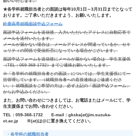
願いいたします。
★各学科就職担当者との面談は毎年10月1日～3月31日までとなって
おります。ご了承いただきますよう、お願いいたします。
鈴鹿高専就職面談申込フォーム
面談申込フォームを送信後、入力いただいたアドレスに自動応答で
メールを送付いたします。
メールが届かない場合は、メールアドレスが間違っているか、セキ
ュリティの関係で受信拒否になっている場合がございます。
面談申込フォームを送信後にメールが届かない場合は 学生支援係
（TEL：059-368-1732）までご連絡お願いいたします。
※「各学科の就職担当者との面談」については、学生支援係にて一
括管理しています。（就職担当者への直接連絡はご遠慮くださ
い。）就職面談をご希望の方は、必ず上記の「面談申込フォーム」
からお申込みください。
また、お問い合わせにつきましては、お電話またはメールにて、学
生支援係までお問い合わせください。
TEL：059-368-1732 E-mail：gkska(at)jim.suzuka-
ct.ac.jp ※(at)は@に置き換えてください。
・各学科の就職担当者