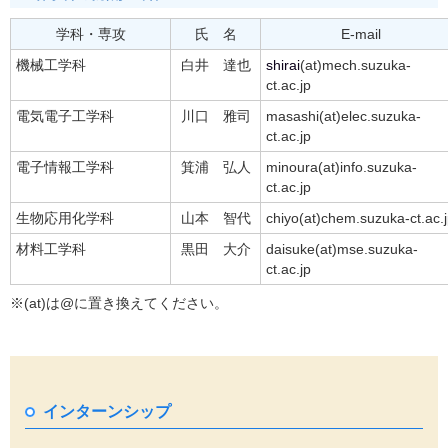
学科・専攻
氏 名
E-mail
機械工学科
白井 達也
shirai
(at)mech.suzuka-
ct.ac.jp
電気電子工学科
川口 雅司
masashi(at)elec.suzuka-
ct.ac.jp
電子情報工学科
箕浦 弘人
minoura(at)info.suzuka-
ct.ac.jp
生物応用化学科
山本 智代
chiyo(at)chem.suzuka-ct.ac.
材料工学科
黒田 大介
daisuke(at)mse.suzuka-
ct.ac.jp
※(at)は@に置き換えてください。
インターンシップ