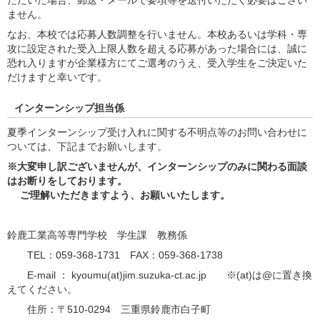
ただいた場合、郵送・メールで要項等を送付いただく必要はござい
ません。
なお、本校では応募人数調整を行いません。本校あるいは学科・専
攻に設定された受入上限人数を超える応募があった場合には、誠に
恐れ入りますが企業様方にてご選考のうえ、受入学生をご決定いた
だけますと幸いです。
インターンシップ担当係
夏季インターンシップ受け入れに関する不明点等のお問い合わせに
ついては、下記までお願いします。
※大変申し訳ございませんが、インターンシップのみに関わる面談
はお断りをしております。
ご理解いただきますよう、お願いいたします。
鈴鹿工業高等専門学校 学生課 教務係
TEL：059-368-1731 FAX：059-368-1738
E-mail ： kyoumu(at)jim.suzuka-ct.ac.jp ※(at)は@に置き換
えてください。
住所：〒510-0294 三重県鈴鹿市白子町