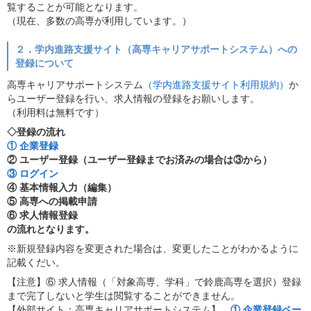
覧することが可能となります。
（現在、多数の高専が利用しています。）
２．学内進路支援サイト（高専キャリアサポートシステム）への
登録について
高専キャリアサポートシステム
（学内進路支援サイト利用規約）
か
らユーザー登録を行い、求人情報の登録をお願いします。
（利用料は無料です）
◇登録の流れ
① 企業登録
② ユーザー登録（ユーザー登録までお済みの場合は③から）
③ ログイン
④ 基本情報入力（編集）
⑤ 高専への掲載申請
⑥ 求人情報登録
の流れとなります。
※新規登録内容を変更された場合は、変更したことがわかるように
記載くだい。
【注意】⑥ 求人情報（「対象高専、学科」で鈴鹿高専を選択）登録
まで完了しないと学生は閲覧することができません。
【外部サイト：高専キャリアサポートシステム】
① 企業登録ペー