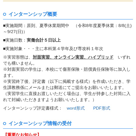
インターンシップ概要
■実施期間：原則、夏季休業期間中 （令和8年度夏季休業：8/8(土)
～9/27(日)）
■実施日数：
実働合計５日以上
■実施対象・・・主に本科第４学年及び専攻科１年次
※実習形態は、
対面実習、オンライン実習、ハイブリッド
いずれ
でも構いません。
※対面実習の学生は、本校にて傷害保険・賠償責任保険等に加入し
ます。
※実習終了後、評定書（以下に掲載する様式）を作成いただき、学
生課教務係にメールまたは郵送にてご提出をお願いいたします。
（実習学生に直接お渡しいただく場合は、学生が持参した封筒に入
れて封緘いただきますようお願いいたします。）
インターンシップ評定書様式：
word形式
PDF形式
インターンシップ情報の受付
【重要なお知らせ】