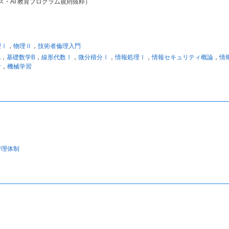
・AI 教育プログラム規則抜粋）
理Ⅰ
，
物理Ⅱ
，
技術者倫理入門
A
，
基礎数学B
，
線形代数Ⅰ
，
微分積分Ⅰ
，
情報処理Ⅰ
，
情報セキュリティ概論
，
情
計
，
機械学習
管理体制