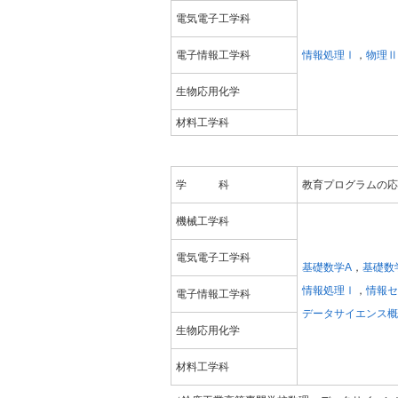
電気電子工学科
電子情報工学科
情報処理Ⅰ
，
物理Ⅱ
生物応用化学
材料工学科
学 科
教育プログラムの応
機械工学科
電気電子工学科
基礎数学A
，
基礎数
情報処理Ⅰ
，
情報セ
電子情報工学科
データサイエンス概
生物応用化学
材料工学科