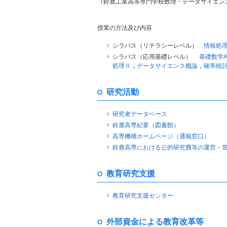
（鈴鹿工業高等専門学校数理・データサイエンス
授業の方法及び内容
シラバス（リテラシーレベル）
情報処
シラバス（応用基礎レベル）
基礎数学
処理Ⅱ
，
データサイエンス概論
，
確率統
研究活動
研究者データベース
鈴鹿高専紀要（図書館）
高専機構ホームページ（通報窓口）
鈴鹿高専における公的研究費等の運営・
教育研究支援
教育研究支援センター
外部資金による教育改革等