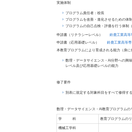
実施体制
プログラム責任者：校長
プログラムを改善・進化させるための体
プログラムの自己点検・評価を行う体制
申請書（リテラシーレベル）
鈴鹿工業高等
申請書（応用基礎レベル）
鈴鹿工業高等専
本教育プログラムにより育成される能力（身に
数理・データサイエンス・AI分野への興
レベル及び応用基礎レベルの能力
修了要件
別表に規定する対象科目をすべて修得す
数理・データサイエンス・AI教育プログラム
学 科
教育プログラムのリ
機械工学科