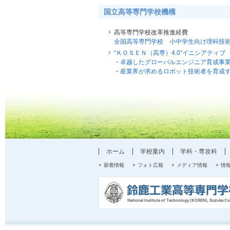
国立高等専門学校機構
高等専門学校改革推進経費
全国高等専門学校 小中学生向け理科技
“ＫＯＳＥＮ（高専）4.0”イニシアティブ
・
卓越したグローバルエンジニア育成事
・
産業界が求めるロボット技術者を育成
ホーム
学校案内
学科・専攻科
新着情報
フォト広報
メディア情報
情