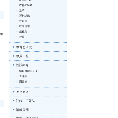
教育の特色
沿革
運営組織
役職員
統計情報
規程集
学
校歌
教育と研究
教員一覧
施設紹介
情報処理センター
青峰寮
図書館
アクセス
記録・広報誌
情報公開