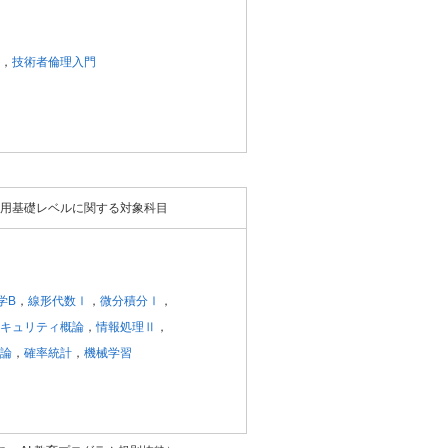
，
技術者倫理入門
用基礎レベルに関する対象科目
学B
，
線形代数Ⅰ
，
微分積分Ⅰ
，
キュリティ概論
，
情報処理Ⅱ
，
論
，
確率統計
，
機械学習