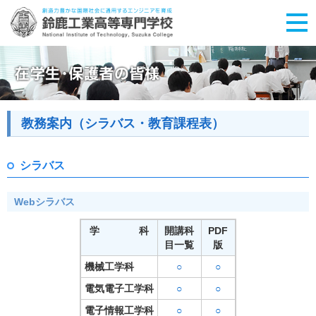
教務案内（シラバス・教育課程表）
シラバス
Webシラバス
学 科
開講科
PDF
目一覧
版
機械工学科
○
○
電気電子工学科
○
○
電子情報工学科
○
○