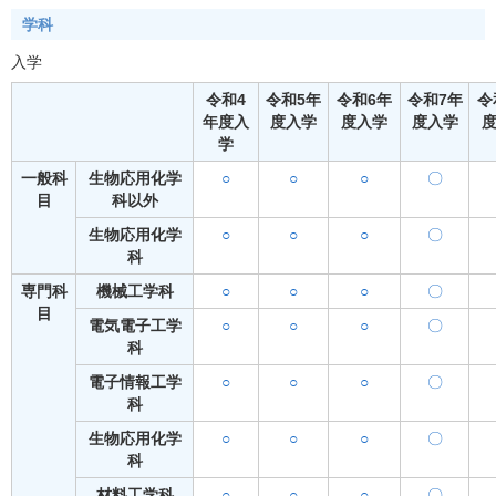
学科
入学
令和4
令和5年
令和6年
令和7年
令
年度入
度入学
度入学
度入学
学
一般科
生物応用化学
○
○
○
〇
目
科以外
生物応用化学
○
○
○
〇
科
専門科
機械工学科
○
○
○
〇
目
電気電子工学
○
○
○
〇
科
電子情報工学
○
○
○
〇
科
生物応用化学
○
○
○
〇
科
材料工学科
○
○
○
〇