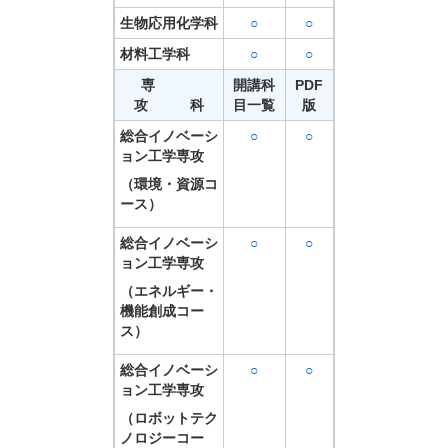
生物応用化学科
○
○
材料工学科
○
○
専
開講科
PDF
攻 科
目一覧
版
総合イノベーシ
○
○
ョン工学専攻
（環境・資源コ
ース）
総合イノベーシ
○
○
ョン工学専攻
（エネルギー・
機能創成コー
ス）
総合イノベーシ
○
○
ョン工学専攻
（ロボットテク
ノロジーコー