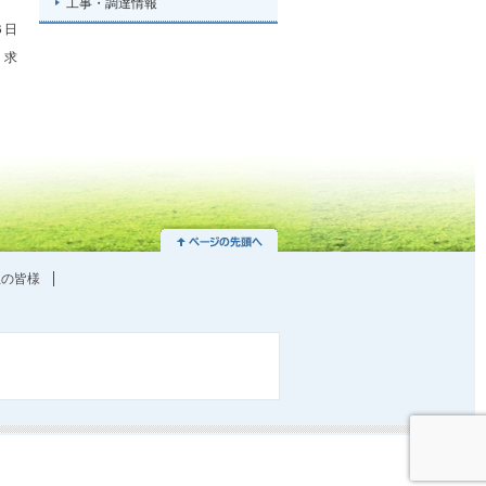
工事・調達情報
６日
 求
生の皆様