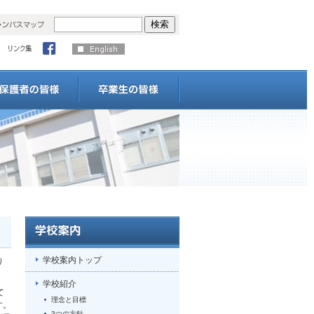
学校案内トップ
り
学校紹介
て
理念と目標
す。
3つの方針