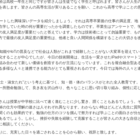
齢は高校一年生と同じですが皆さんは生徒でなく学生と呼ばれます。皆さんが人生
を表します。皆さんの高専生活が実りあることを願い、これから高専で学ぶことの
ケートした興味深いデータを紹介しましょう。それは高専卒業後の仕事の満足度、地
在学していた時の何が重要だったかを調査したものです。卒業生はアンケートで、
の友人満足度が重要だったと答えています。学力は技術者にとって勿論重要で、も
方で最後の友人満足度の重要性は、他者と良い人間関係を構築することの大切さを
知能やIoTの普及などで社会は人類がこれまで経験したことがない大変革を迎えてい
することが中心でしたが、今日の技術開発は、生活を一変させたiPadやスマート
組み合わせて新しい価値を創造するのが主流になっています。これを複合融合型あ
る多様な人々と連携できる能力がとても重視されるのです。今日では海外の人々と
紳士・淑女たれ”という考えに基づく、知・徳・体のバランスがとれた全人教育です
一所懸命勉強して、良き友を沢山作り、色々なことに思い切り取り組み、個性に応
さんは授業が中学校に比べて速く進むことに少し驚き、躓くこともあるでしょう。
解の仕方や理解の速さは人それぞれ異なります。わからない時はどんどん先生に質
聞くのも効果的です。勉強の仕方のコツを掴んで努力すれば学ぶことの面白さが分
あるでしょう。しかし、挫折や失敗を経験して克服することが皆さんの大きな自信
に相談してください。
りに、充実した日々を過ごされることを心から願い、祝辞と致します。