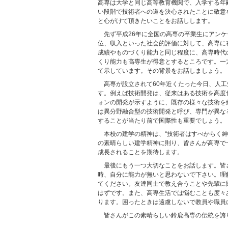
高専は大学と同じ高等教育機関で、入学する年
い段階で技術者への道を決心されたことに敬意
と心がけて頂きたいことをお話しします。
先ず平成26年に全国の高専の卒業生にアン
位、収入といった社会的評価に対して、高専に
成績やものづくり能力と同じ程度に、高専時代
くり能力も高専生が得意とするところです。一
て示しています。その背景をお話しましょう。
高専が設立されて60年近くたった今日、人工
す。例えば技術開発は、従来はある技術を高度化
ォンの開発が示すように、既存の様々な技術を
は異分野融合型の技術開発と呼び、専門が異な
することが当たり前で国際性も重要でしょう。
本校の建学の精神は、“技術者はすべからく
の素晴らしい建学精神に則り、皆さんが高専で
成長されることを期待します。
最後にもう一つ大切なことをお話します。皆
時、自分に能力が無いと思わないで下さい。理
てください。友達同士で教え合うことや先輩に
はずです。また、高専生活では悩むことも度々
ります。困ったときは遠慮しないで教員や職員
皆さんがこの素晴らしい鈴鹿高専の伝統を誇