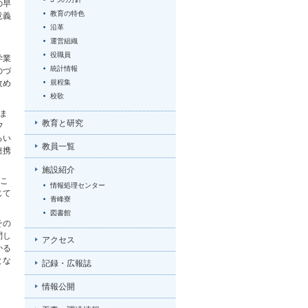
の早
教育の特色
意義
沿革
運営組織
役職員
学業
統計情報
のづ
改め
規程集
校歌
ま
教育と研究
フ
るい
教員一覧
連携
施設紹介
。こ
情報処理センター
じて
青峰寮
図書館
その
問し
アクセス
かる
とな
記録・広報誌
情報公開