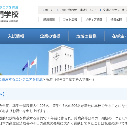
会に通用するエンジニアを育成
> 祝辞（令和2年度学科入学生へ）
へ）
年度、準学士課程新入生203名、留学生3名の206名が新たに本校で学ぶことにな
て心よりお祝いを申し上げます。
践的な技術者を育成する目的で58年前に作られ、鈴鹿高専はその一期校の一つとし
日本の高度経済成長や今日の産業の発展に大きく貢献してきたことは私達の誇りで