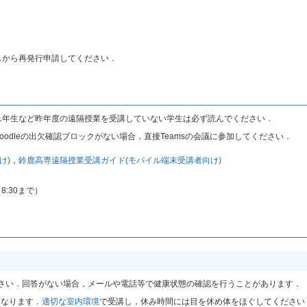
スから再発行申請してください．
1年生など昨年度の遠隔授業を受講していない学生は必ず読んでください．
oodleの出欠確認ブロックがない場合，直接Teamsの会議に参加してください．
け)
，
鈴鹿高専遠隔授業受講ガイド(モバイル端末受講者向け)
 8:30まで）
さい．回答がない場合，メールや電話等で健康状態の確認を行うことがあります．
になります．
適切な室内環境
で受講し，休み時間には目を休め体をほぐしてください