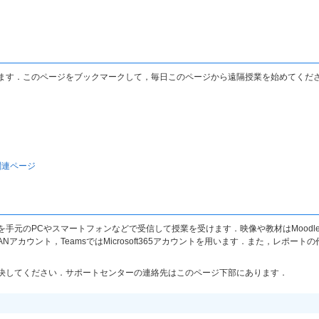
ます．このページをブックマークして，毎日このページから遠隔授業を始めてくだ
関連ページ
手元のPCやスマートフォンなどで受信して授業を受けます．映像や教材はMoodl
ANアカウント，TeamsではMicrosoft365アカウントを用います．また，レポートの
決してください．サポートセンターの連絡先はこのページ下部にあります．