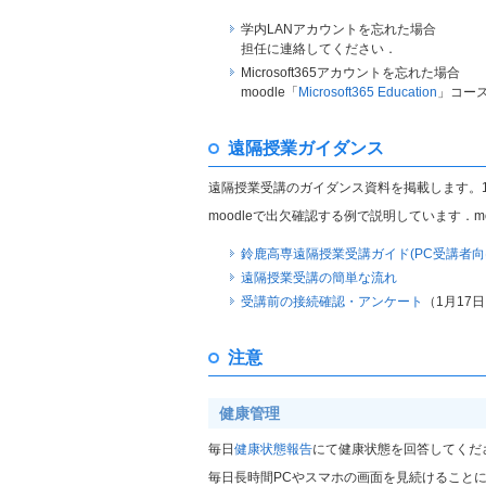
学内LANアカウントを忘れた場合
担任に連絡してください．
Microsoft365アカウントを忘れた場合
moodle「
Microsoft365 Education
」コー
遠隔授業ガイダンス
遠隔授業受講のガイダンス資料を掲載します。
moodleで出欠確認する例で説明しています．m
鈴鹿高専遠隔授業受講ガイド(PC受講者向
遠隔授業受講の簡単な流れ
受講前の接続確認・アンケート
（1月17日
注意
健康管理
毎日
健康状態報告
にて健康状態を回答してくだ
毎日長時間PCやスマホの画面を見続けること