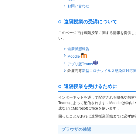
お問い合わせ
遠隔授業の受講について
このページでは遠隔授業に関する情報を提供し
い．
健康状態報告
Moodle
アプリ版Teams
鈴鹿高専
新型コロナウイルス感染症対応
遠隔授業を受けるために
インターネットを通して配信される映像や教材を
Teamsによって配信されます．Moodleは学内L
成などにMicrosoft Officeを使います．
困ったことがあれば遠隔授業開始までに必ず解
ブラウザの確認