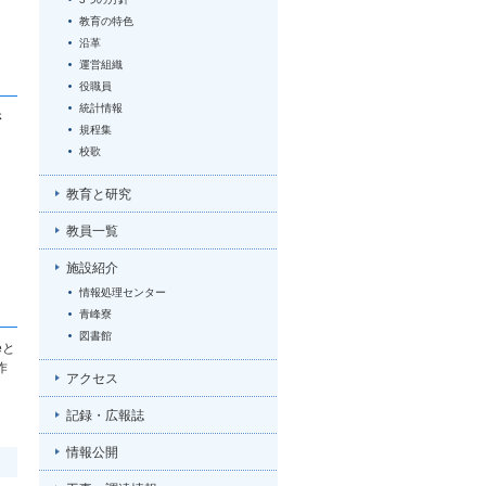
教育の特色
沿革
運営組織
役職員
統計情報
さ
規程集
校歌
教育と研究
教員一覧
施設紹介
情報処理センター
青峰寮
図書館
eと
作
アクセス
記録・広報誌
情報公開