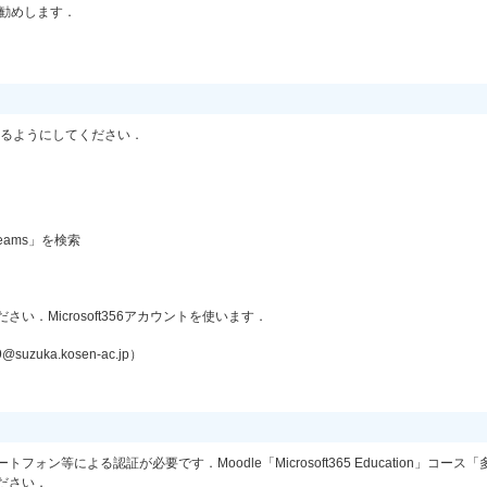
お勧めします．
を使えるようにしてください．
eams」を検索
い．Microsoft356アカウントを使います．
uzuka.kosen-ac.jp）
等による認証が必要です．Moodle「Microsoft365 Education」コース「
ださい．