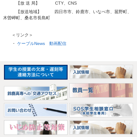
【放 送 局】 CTY、CNS
【放送地域】 四日市市、鈴鹿市、いなべ市、菰野町、
木曽岬町、桑名市長島町
＜リンク＞
・
ケーブルNews 動画配信