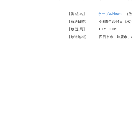
【番 組 名】
ケーブルNews
（放送
【放送日時】 令和8年3月4日（水） 1
【放 送 局】 CTY、CNS
【放送地域】 四日市市、鈴鹿市、い