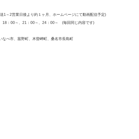
1～2営業日後より約１ヶ月、ホームページにて動画配信予定)
8：00～、21：00～、24：00～ (毎回同じ内容です)
なべ市、菰野町、木曽岬町、桑名市長島町