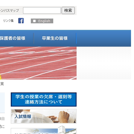
受賞
3日
門に