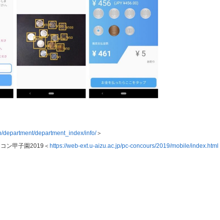
jp/department/department_index/info/
＞
コン甲子園2019＜
https://web-ext.u-aizu.ac.jp/pc-concours/2019/mobile/index.html