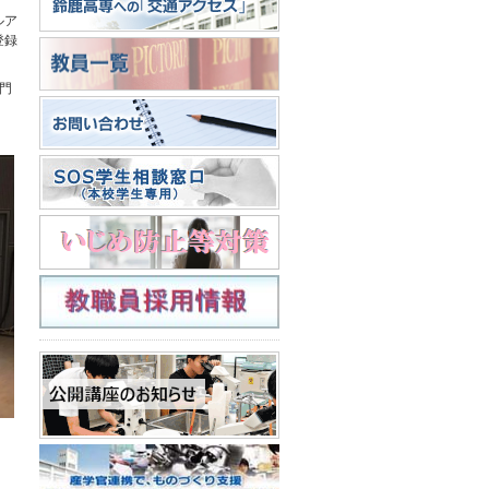
ルア
登録
門