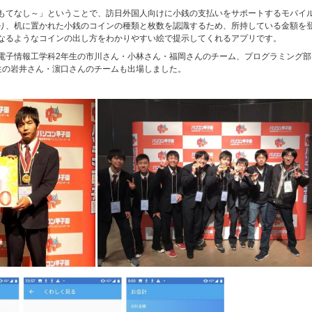
もてなし～」ということで、訪日外国人向けに小銭の支払いをサポートするモバイ
り、机に置かれた小銭のコインの種類と枚数を認識するため、所持している金額を
なるようなコインの出し方をわかりやすい絵で提示してくれるアプリです。
電子情報工学科2年生の市川さん・小林さん・福岡さんのチーム、プログラミング部
生の岩井さん・濵口さんのチームも出場しました。