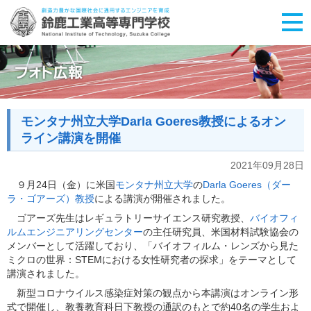
モンタナ州立大学Darla Goeres教授によるオン
ライン講演を開催
2021年09月28日
９月24日（金）に米国
モンタナ州立大学
の
Darla Goeres（ダー
ラ・ゴアーズ）教授
による講演が開催されました。
ゴアーズ先生はレギュラトリーサイエンス研究教授、
バイオフィ
ルムエンジニアリングセンター
の主任研究員、米国材料試験協会の
メンバーとして活躍しており、「バイオフィルム・レンズから見た
ミクロの世界：STEMにおける女性研究者の探求」をテーマとして
講演されました。
新型コロナウイルス感染症対策の観点から本講演はオンライン形
式で開催し、教養教育科日下教授の通訳のもとで約40名の学生およ