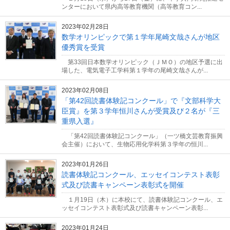
ンターにおいて県内高等教育機関（高等教育コン...
2023年02月28日
数学オリンピックで第１学年尾崎文哉さんが地区
優秀賞を受賞
第33回日本数学オリンピック（ＪＭＯ）の地区予選に出
場した、電気電子工学科第１学年の尾崎文哉さんが...
2023年02月08日
「第42回読書体験記コンクール」で『文部科学大
臣賞』を第３学年恒川さんが受賞及び２名が『三
重県入選』
「第42回読書体験記コンクール」（一ツ橋文芸教育振興
会主催）において、生物応用化学科第３学年の恒川...
2023年01月26日
読書体験記コンクール、エッセイコンテスト表彰
式及び読書キャンペーン表彰式を開催
１月19日（木）に本校にて、読書体験記コンクール、エ
ッセイコンテスト表彰式及び読書キャンペーン表彰...
2023年01月24日