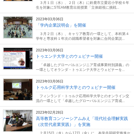
３月１日（水）、２日（木）に鈴鹿市立愛宕小学校６年
生を対象にSTEAM教育出前授業「立体錯視に挑戦...
2023年03月06日
「学内企業説明会」を開催
３月２日（木）、キャリア教育の一環として、本科第４
学年と専攻科１年次の就職希望者を対象に合同企業説...
2023年03月06日
トゥエンテ大学とのウェビナー開催
「卓越したグローバルエンジニア育成事業特別講義」の
一環としてオランダ・トゥエンテ大学とウェビナーを...
2023年03月06日
トゥルク応用科学大学とのウェビナー開催
フィンランド・トゥルク応用科学大学とのオンライン交
流の一環として「卓越したグローバルエンジニア育成...
2023年02月28日
高等教育コンソーシアムみえ「現代社会理解実践
（次世代産業実践）」を実施
２月15日（水）から17日（金）に、本学共同研究推進セ